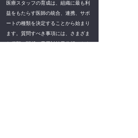
医療スタッフの育成は、組織に最も利
益をもたらす医師の統合、連携、サポ
ートの種類を決定することから始まり
ます。質問すべき事項には、さまざま
な種類の関係の費用対効果分析、さま
ざまな構造が臨床提供をどのようにサ
ポートし、現在の臨床イニシアチブと
計画中の臨床イニシアチブのカバレッ
ジ レベルをどのように提供するかなど
が含まれます。
続きを読むにはここをクリックしてく
ださい