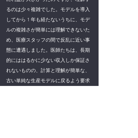
るのは少々複雑でした。モデルを導入
してから 1 年も経たないうちに、モデ
ルの複雑さが簡単には理解できないた
め、医療スタッフの間で反乱に近い事
態に遭遇しました。医師たちは、長期
的にははるかに少ない収入しか保証さ
れないものの、計算と理解が簡単な、
古い単純な生産モデルに戻るよう要求
しました。
したがって、あらゆる報酬モデルの第
一の要件は、理解可能であることで
す。
しかし、一般的に言えば、報酬モデル